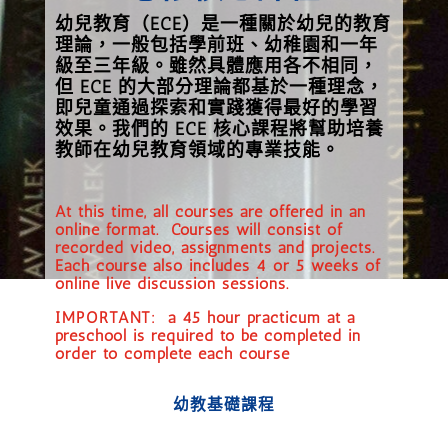
幼兒教育（ECE）是一種關於幼兒的教育
理論，一般包括學前班、幼稚園和一年
級至三年級。雖然具體應用各不相同，
但 ECE 的大部分理論都基於一種理念，
即兒童通過探索和實踐獲得最好的學習
效果。我們的 ECE 核心課程將幫助培養
教師在幼兒教育領域的專業技能。
At this time, all courses are offered in an
online format. Courses will consist of
recorded video, assignments and projects.
Each course also includes 4 or 5 weeks of
online live discussion sessions.
IMPORTANT: a 45 hour practicum at a
preschool is required to be completed in
order to complete each course
幼教基礎課程