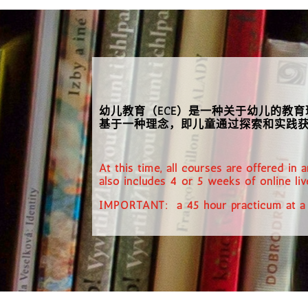
幼儿教育（ECE）是一种关于幼儿的教育
基于一种理念，即儿童通过探索和实践获
At this time, all courses are offered i
also includes 4 or 5 weeks of online liv
IMPORTANT: a 45 hour practicum at a p